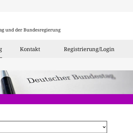
Direkt
zum
ag und der Bundesregierung
Inhalt
ausgewählt
g
Kontakt
Registrierung/Login