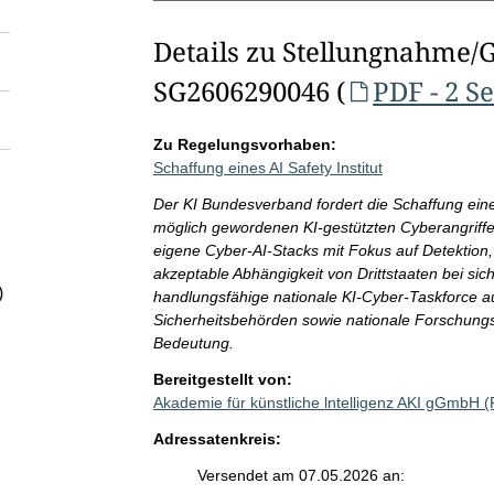
Details zu Stellungnahme/
SG2606290046 (
PDF - 2 S
Zu Regelungsvorhaben:
Schaffung eines AI Safety Institut
Der KI Bundesverband fordert die Schaffung eines
möglich gewordenen KI-gestützten Cyberangriffe 
eigene Cyber-AI-Stacks mit Fokus auf Detektion,
akzeptable Abhängigkeit von Drittstaaten bei sic
)
handlungsfähige nationale KI-Cyber-Taskforce au
Sicherheitsbehörden sowie nationale Forschungs
Bedeutung.
Bereitgestellt von:
Akademie für künstliche lntelligenz AKI gGmbH 
Adressatenkreis:
Versendet am 07.05.2026 an: