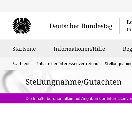
L
fü
Hauptnavigation
Startseite
Informationen/Hilfe
Reg
Sie
Startseite
Inhalte der Interessenvertretung
Stellungnahm
befinden
Stellungnahme/Gutachten
sich
hier:
Die Inhalte beruhen allein auf Angaben der Interessenver