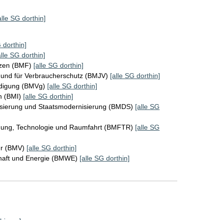
alle SG dorthin]
 dorthin]
alle SG dorthin]
nzen (BMF)
[alle SG dorthin]
z und für Verbraucherschutz (BMJV)
[alle SG dorthin]
idigung (BMVg)
[alle SG dorthin]
n (BMI)
[alle SG dorthin]
lisierung und Staatsmodernisierung (BMDS)
[alle SG
chung, Technologie und Raumfahrt (BMFTR)
[alle SG
hr (BMV)
[alle SG dorthin]
chaft und Energie (BMWE)
[alle SG dorthin]