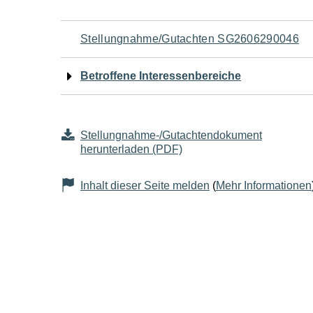
Navigation
Stellungnahme/Gutachten SG2606290046
für
Betroffene Interessenbereiche
den
Seiteninhalt
Stellungnahme-/Gutachtendokument
herunterladen (PDF)
Inhalt dieser Seite melden
(
Mehr Informationen