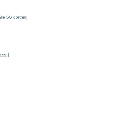
alle SG dorthin]
erzu]