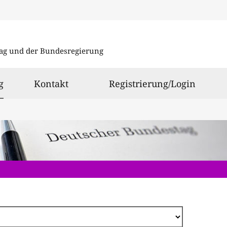
Direkt
zum
ag und der Bundesregierung
Inhalt
ausgewählt
g
Kontakt
Registrierung/Login