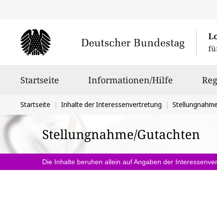
L
fü
Hauptnavigation
Startseite
Informationen/Hilfe
Reg
Sie
Startseite
Inhalte der Interessenvertretung
Stellungnahm
befinden
Stellungnahme/Gutachten
sich
hier:
Die Inhalte beruhen allein auf Angaben der Interessenver