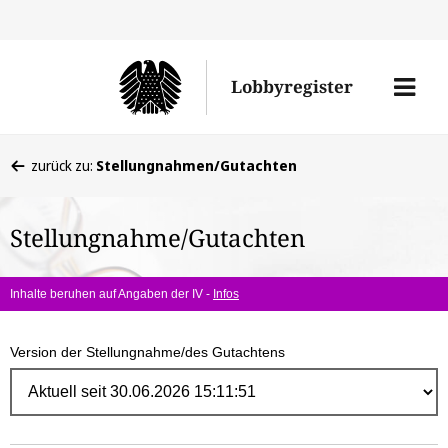
Direk
zum
Men
Lobbyregister
Inhal
öffne
Sie
zurück zu:
Stellungnahmen/Gutachten
befinden
sich
Stellungnahme/Gutachten
hier:
Inhalte beruhen auf Angaben der IV -
Infos
Version der Stellungnahme/des Gutachtens