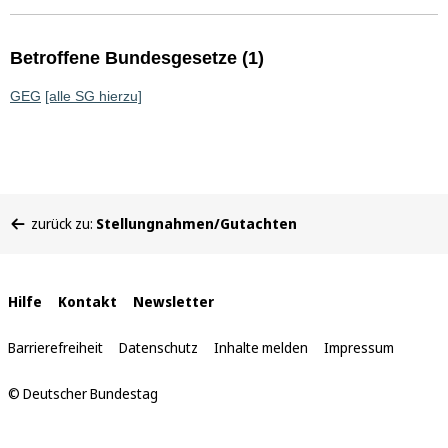
Betroffene Bundesgesetze (1)
GEG
[alle SG hierzu]
Sie
zurück zu:
Stellungnahmen/Gutachten
befinden
sich
hier:
Interne
Hilfe
Kontakt
Newsletter
Links
Barrierefreiheit
Datenschutz
Inhalte melden
Impressum
© Deutscher Bundestag