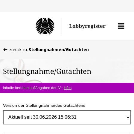
Direk
zum
Men
Lobbyregister
Inhal
öffne
Sie
zurück zu:
Stellungnahmen/Gutachten
befinden
sich
Stellungnahme/Gutachten
hier:
Inhalte beruhen auf Angaben der IV -
Infos
Version der Stellungnahme/des Gutachtens