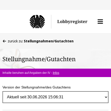
Direk
zum
Men
Lobbyregister
Inhal
öffne
Sie
zurück zu:
Stellungnahmen/Gutachten
befinden
sich
Stellungnahme/Gutachten
hier:
Inhalte beruhen auf Angaben der IV -
Infos
Version der Stellungnahme/des Gutachtens