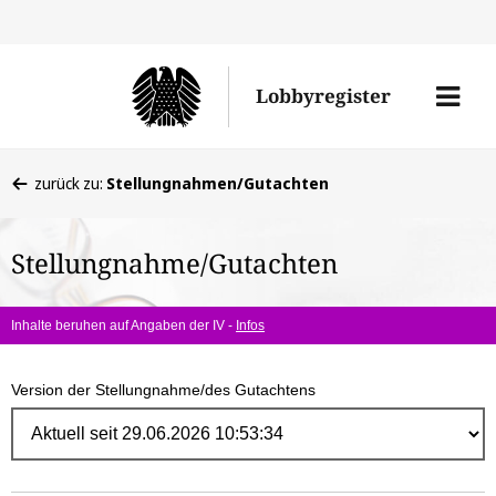
Direk
zum
Men
Lobbyregister
Inhal
öffne
Sie
zurück zu:
Stellungnahmen/Gutachten
befinden
sich
Stellungnahme/Gutachten
hier:
Inhalte beruhen auf Angaben der IV -
Infos
Version der Stellungnahme/des Gutachtens