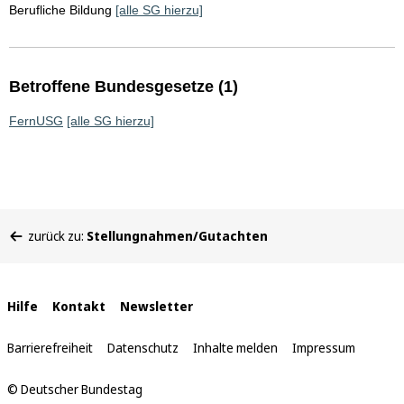
Berufliche Bildung
[alle SG hierzu]
Betroffene Bundesgesetze (1)
FernUSG
[alle SG hierzu]
Sie
zurück zu:
Stellungnahmen/Gutachten
befinden
sich
hier:
Interne
Hilfe
Kontakt
Newsletter
Links
Barrierefreiheit
Datenschutz
Inhalte melden
Impressum
© Deutscher Bundestag