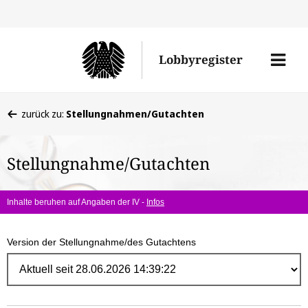
Direk
zum
Men
Lobbyregister
Inhal
öffne
Sie
zurück zu:
Stellungnahmen/Gutachten
befinden
sich
Stellungnahme/Gutachten
hier:
Inhalte beruhen auf Angaben der IV -
Infos
Version der Stellungnahme/des Gutachtens