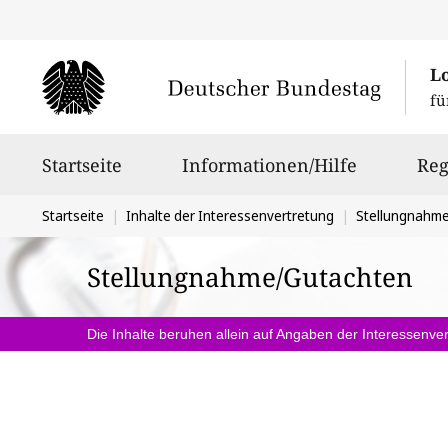
L
fü
Hauptnavigation
Startseite
Informationen/Hilfe
Reg
Sie
Startseite
Inhalte der Interessenvertretung
Stellungnahm
befinden
Stellungnahme/Gutachten
sich
hier:
Die Inhalte beruhen allein auf Angaben der Interessenver