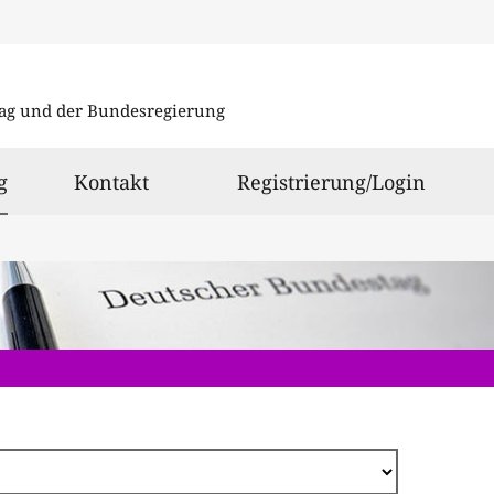
Direkt
zum
ag und der Bundesregierung
Inhalt
ausgewählt
g
Kontakt
Registrierung/Login