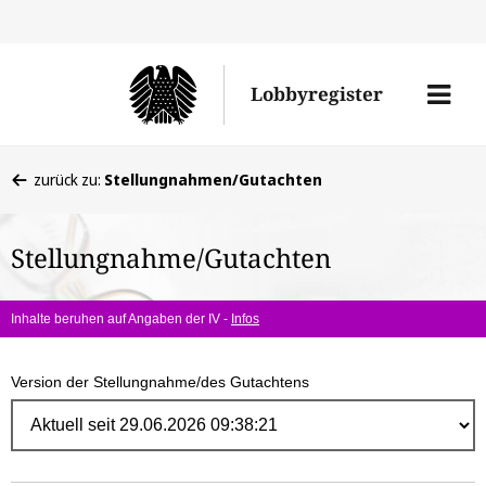
Direk
zum
Men
Lobbyregister
Inhal
öffne
Sie
zurück zu:
Stellungnahmen/Gutachten
befinden
sich
Stellungnahme/Gutachten
hier:
Inhalte beruhen auf Angaben der IV -
Infos
Version der Stellungnahme/des Gutachtens