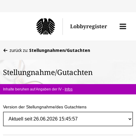
Direk
zum
Men
Lobbyregister
Inhal
öffne
Sie
zurück zu:
Stellungnahmen/Gutachten
befinden
sich
Stellungnahme/Gutachten
hier:
Inhalte beruhen auf Angaben der IV -
Infos
Version der Stellungnahme/des Gutachtens