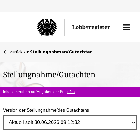
Direk
zum
Men
Lobbyregister
Inhal
öffne
Sie
zurück zu:
Stellungnahmen/Gutachten
befinden
sich
Stellungnahme/Gutachten
hier:
Inhalte beruhen auf Angaben der IV -
Infos
Version der Stellungnahme/des Gutachtens