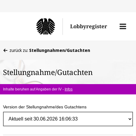
Direk
zum
Men
Lobbyregister
Inhal
öffne
Sie
zurück zu:
Stellungnahmen/Gutachten
befinden
sich
Stellungnahme/Gutachten
hier:
Inhalte beruhen auf Angaben der IV -
Infos
Version der Stellungnahme/des Gutachtens