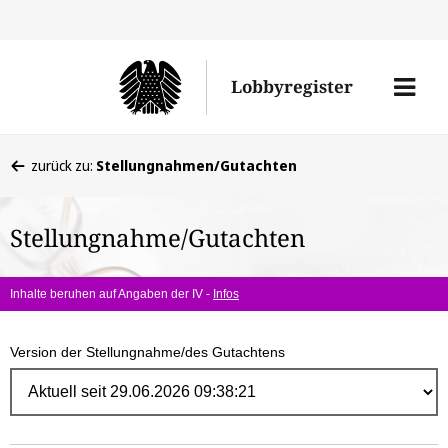
Direk
zum
Men
Lobbyregister
Inhal
öffne
Sie
zurück zu:
Stellungnahmen/Gutachten
befinden
sich
Stellungnahme/Gutachten
hier:
Inhalte beruhen auf Angaben der IV -
Infos
Version der Stellungnahme/des Gutachtens