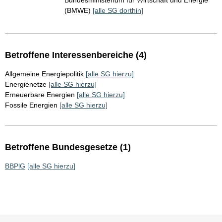
Bundesministerium für Wirtschaft und Energie
(BMWE)
[alle SG dorthin]
Betroffene Interessenbereiche (4)
Allgemeine Energiepolitik
[alle SG hierzu]
Energienetze
[alle SG hierzu]
Erneuerbare Energien
[alle SG hierzu]
Fossile Energien
[alle SG hierzu]
Betroffene Bundesgesetze (1)
BBPlG
[alle SG hierzu]
Sie