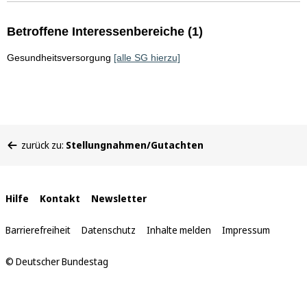
Betroffene Interessenbereiche (1)
Gesundheitsversorgung
[alle SG hierzu]
Sie
zurück zu:
Stellungnahmen/Gutachten
befinden
sich
hier:
Interne
Hilfe
Kontakt
Newsletter
Links
Barrierefreiheit
Datenschutz
Inhalte melden
Impressum
© Deutscher Bundestag