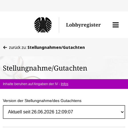
Direk
zum
Men
Lobbyregister
Inhal
öffne
Sie
zurück zu:
Stellungnahmen/Gutachten
befinden
sich
Stellungnahme/Gutachten
hier:
Inhalte beruhen auf Angaben der IV -
Infos
Version der Stellungnahme/des Gutachtens