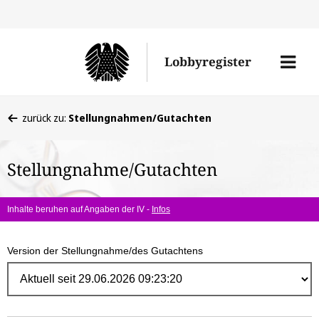
Direk
zum
Men
Lobbyregister
Inhal
öffne
Sie
zurück zu:
Stellungnahmen/Gutachten
befinden
sich
Stellungnahme/Gutachten
hier:
Inhalte beruhen auf Angaben der IV -
Infos
Version der Stellungnahme/des Gutachtens