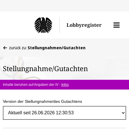
Direk
zum
Men
Lobbyregister
Inhal
öffne
Sie
zurück zu:
Stellungnahmen/Gutachten
befinden
sich
Stellungnahme/Gutachten
hier:
Inhalte beruhen auf Angaben der IV -
Infos
Version der Stellungnahme/des Gutachtens