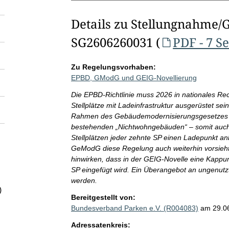
Details zu Stellungnahme/
SG2606260031 (
PDF - 7 S
Zu Regelungsvorhaben:
EPBD, GModG und GEIG-Novellierung
Die EPBD-Richtlinie muss 2026 in nationales Rec
Stellplätze mit Ladeinfrastruktur ausgerüstet se
Rahmen des Gebäudemodernisierungsgesetzes er
bestehenden „Nichtwohngebäuden“ – somit auch 
Stellplätzen jeder zehnte SP einen Ladepunkt 
GeModG diese Regelung auch weiterhin vorsieht
hinwirken, dass in der GEIG-Novelle eine Kapp
SP eingefügt wird. Ein Überangebot an ungenutz
werden.
)
Bereitgestellt von:
Bundesverband Parken e.V. (R004083)
am 29.0
Adressatenkreis: