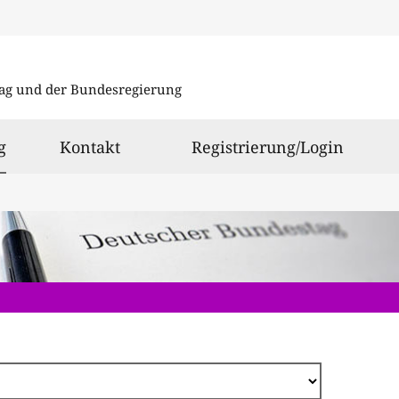
Direkt
zum
ag und der Bundesregierung
Inhalt
ausgewählt
g
Kontakt
Registrierung/Login