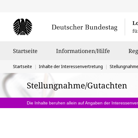
L
fü
Hauptnavigation
Startseite
Informationen/Hilfe
Reg
Sie
Startseite
Inhalte der Interessenvertretung
Stellungnahm
befinden
Stellungnahme/Gutachten
sich
hier:
Die Inhalte beruhen allein auf Angaben der Interessenver