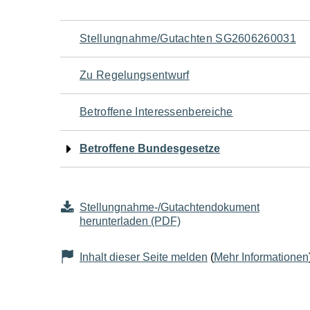
Navigation
Stellungnahme/Gutachten SG2606260031
für
Zu Regelungsentwurf
den
Betroffene Interessenbereiche
Seiteninhalt
Betroffene Bundesgesetze
Stellungnahme-/Gutachtendokument
herunterladen (PDF)
Inhalt dieser Seite melden
(
Mehr Informationen