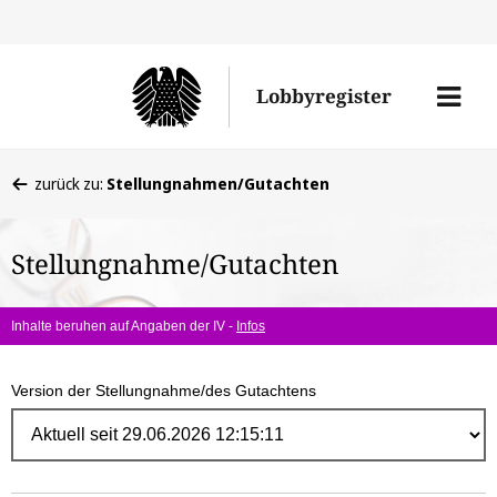
Direk
zum
Men
Lobbyregister
Inhal
öffne
Sie
zurück zu:
Stellungnahmen/Gutachten
befinden
sich
Stellungnahme/Gutachten
hier:
Inhalte beruhen auf Angaben der IV -
Infos
Version der Stellungnahme/des Gutachtens