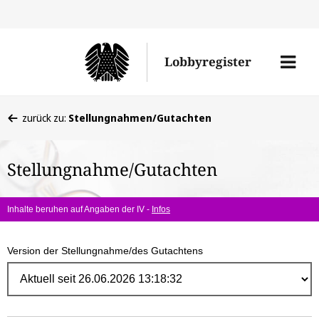
Direk
zum
Men
Lobbyregister
Inhal
öffne
Sie
zurück zu:
Stellungnahmen/Gutachten
befinden
sich
Stellungnahme/Gutachten
hier:
Inhalte beruhen auf Angaben der IV -
Infos
Version der Stellungnahme/des Gutachtens