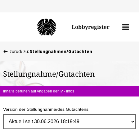
Direk
zum
Men
Lobbyregister
Inhal
öffne
Sie
zurück zu:
Stellungnahmen/Gutachten
befinden
sich
Stellungnahme/Gutachten
hier:
Inhalte beruhen auf Angaben der IV -
Infos
Version der Stellungnahme/des Gutachtens