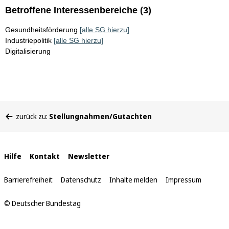
Betroffene Interessenbereiche (3)
Gesundheitsförderung
[alle SG hierzu]
Industriepolitik
[alle SG hierzu]
Digitalisierung
Sie
zurück zu:
Stellungnahmen/Gutachten
befinden
sich
hier:
Interne
Hilfe
Kontakt
Newsletter
Links
Barrierefreiheit
Datenschutz
Inhalte melden
Impressum
© Deutscher Bundestag