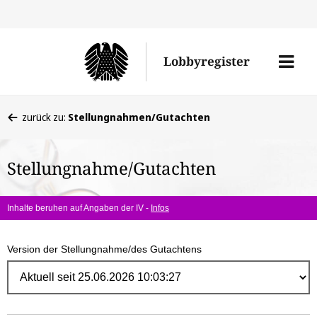
Direk
zum
Men
Lobbyregister
Inhal
öffne
Sie
zurück zu:
Stellungnahmen/Gutachten
befinden
sich
Stellungnahme/Gutachten
hier:
Inhalte beruhen auf Angaben der IV -
Infos
Version der Stellungnahme/des Gutachtens