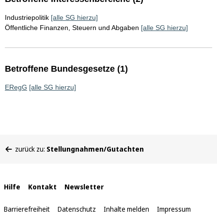
Industriepolitik
[alle SG hierzu]
Öffentliche Finanzen, Steuern und Abgaben
[alle SG hierzu]
Betroffene Bundesgesetze (1)
ERegG
[alle SG hierzu]
Sie
zurück zu:
Stellungnahmen/Gutachten
befinden
sich
hier:
Interne
Hilfe
Kontakt
Newsletter
Links
Barrierefreiheit
Datenschutz
Inhalte melden
Impressum