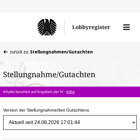
Direk
zum
Men
Lobbyregister
Inhal
öffne
Sie
zurück zu:
Stellungnahmen/Gutachten
befinden
sich
Stellungnahme/Gutachten
hier:
Inhalte beruhen auf Angaben der IV -
Infos
Version der Stellungnahme/des Gutachtens