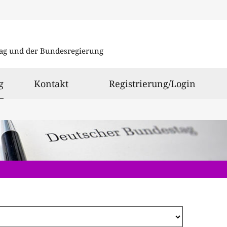
Direkt
zum
ag und der Bundesregierung
Inhalt
ausgewählt
g
Kontakt
Registrierung/Login