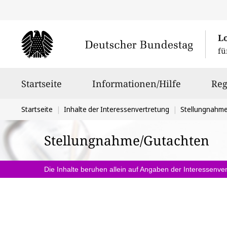
L
fü
Hauptnavigation
Startseite
Informationen/Hilfe
Reg
Sie
Startseite
Inhalte der Interessenvertretung
Stellungnahm
befinden
Stellungnahme/Gutachten
sich
hier:
Die Inhalte beruhen allein auf Angaben der Interessenver