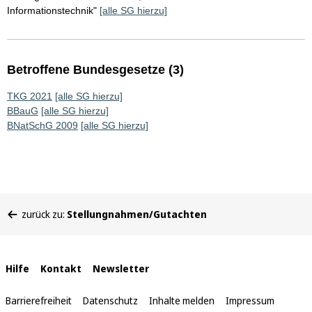
Informationstechnik"
[alle SG hierzu]
Betroffene Bundesgesetze (3)
TKG 2021
[alle SG hierzu]
BBauG
[alle SG hierzu]
BNatSchG 2009
[alle SG hierzu]
Sie
zurück zu:
Stellungnahmen/Gutachten
befinden
sich
hier:
Interne
Hilfe
Kontakt
Newsletter
Links
Barrierefreiheit
Datenschutz
Inhalte melden
Impressum