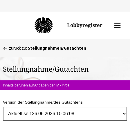
Direk
zum
Men
Lobbyregister
Inhal
öffne
Sie
zurück zu:
Stellungnahmen/Gutachten
befinden
sich
Stellungnahme/Gutachten
hier:
Inhalte beruhen auf Angaben der IV -
Infos
Version der Stellungnahme/des Gutachtens