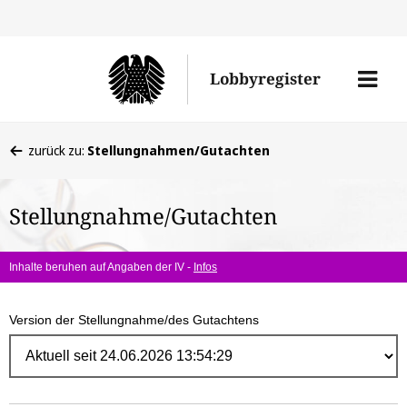
Direk
zum
Men
Lobbyregister
Inhal
öffne
Sie
zurück zu:
Stellungnahmen/Gutachten
befinden
sich
Stellungnahme/Gutachten
hier:
Inhalte beruhen auf Angaben der IV -
Infos
Version der Stellungnahme/des Gutachtens