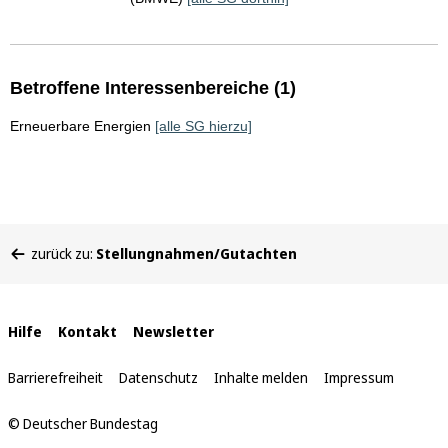
Betroffene Interessenbereiche (1)
Erneuerbare Energien
[alle SG hierzu]
Sie
zurück zu:
Stellungnahmen/Gutachten
befinden
sich
hier:
Interne
Hilfe
Kontakt
Newsletter
Links
Barrierefreiheit
Datenschutz
Inhalte melden
Impressum
© Deutscher Bundestag