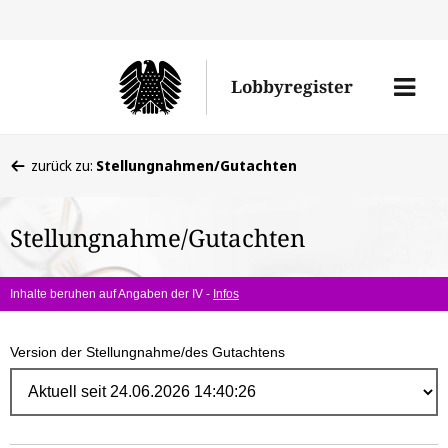
Direk
zum
Men
Lobbyregister
Inhal
öffne
Sie
zurück zu:
Stellungnahmen/Gutachten
befinden
sich
Stellungnahme/Gutachten
hier:
Inhalte beruhen auf Angaben der IV -
Infos
Version der Stellungnahme/des Gutachtens