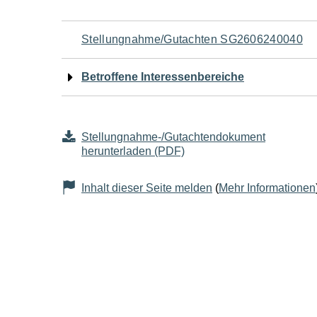
Navigation
Stellungnahme/Gutachten SG2606240040
für
Betroffene Interessenbereiche
den
Seiteninhalt
Stellungnahme-/Gutachtendokument
herunterladen (PDF)
Inhalt dieser Seite melden
(
Mehr Informationen