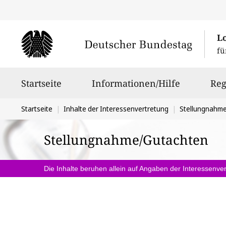
L
fü
Hauptnavigation
Startseite
Informationen/Hilfe
Reg
Sie
Startseite
Inhalte der Interessenvertretung
Stellungnahm
befinden
Stellungnahme/Gutachten
sich
hier:
Die Inhalte beruhen allein auf Angaben der Interessenver