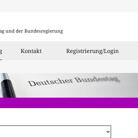
Direkt
zum
ag und der Bundesregierung
Inhalt
ausgewählt
g
Kontakt
Registrierung/Login