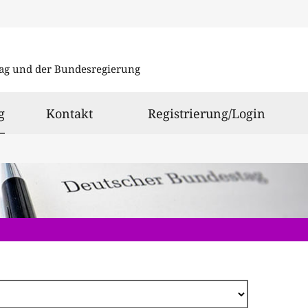
Direkt
zum
ag und der Bundesregierung
Inhalt
ausgewählt
g
Kontakt
Registrierung/Login