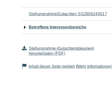
Navigation
Stellungnahme/Gutachten SG2606240017
für
Betroffene Interessenbereiche
den
Seiteninhalt
Stellungnahme-/Gutachtendokument
herunterladen (PDF)
Inhalt dieser Seite melden
(
Mehr Informationen