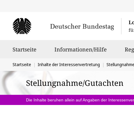
L
fü
Hauptnavigation
Startseite
Informationen/Hilfe
Reg
Sie
Startseite
Inhalte der Interessenvertretung
Stellungnahm
befinden
Stellungnahme/Gutachten
sich
hier:
Die Inhalte beruhen allein auf Angaben der Interessenver