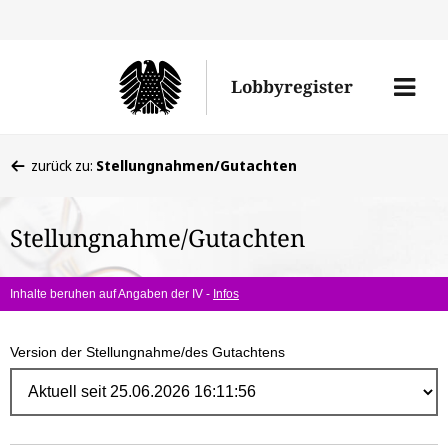
Direk
zum
Men
Lobbyregister
Inhal
öffne
Sie
zurück zu:
Stellungnahmen/Gutachten
befinden
sich
Stellungnahme/Gutachten
hier:
Inhalte beruhen auf Angaben der IV -
Infos
Version der Stellungnahme/des Gutachtens