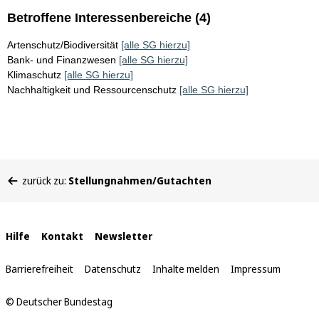
Betroffene Interessenbereiche (4)
Artenschutz/Biodiversität
[alle SG hierzu]
Bank- und Finanzwesen
[alle SG hierzu]
Klimaschutz
[alle SG hierzu]
Nachhaltigkeit und Ressourcenschutz
[alle SG hierzu]
Sie
zurück zu:
Stellungnahmen/Gutachten
befinden
sich
hier:
Interne
Hilfe
Kontakt
Newsletter
Links
Barrierefreiheit
Datenschutz
Inhalte melden
Impressum
© Deutscher Bundestag