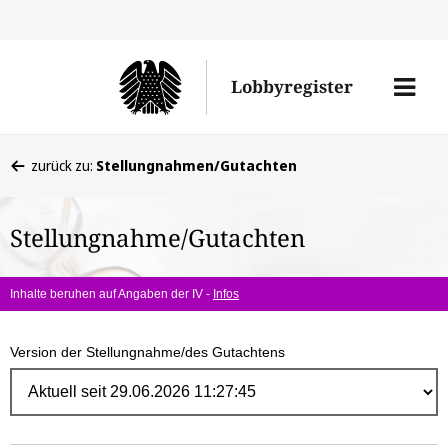
Direk
zum
Men
Lobbyregister
Inhal
öffne
Sie
zurück zu:
Stellungnahmen/Gutachten
befinden
sich
Stellungnahme/Gutachten
hier:
Inhalte beruhen auf Angaben der IV -
Infos
Version der Stellungnahme/des Gutachtens