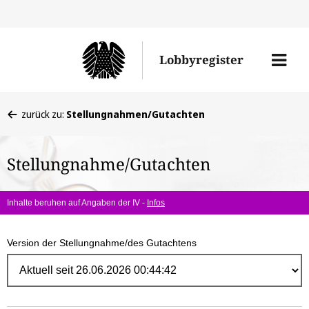
Direk
zum
Men
Lobbyregister
Inhal
öffne
Sie
zurück zu:
Stellungnahmen/Gutachten
befinden
sich
Stellungnahme/Gutachten
hier:
Inhalte beruhen auf Angaben der IV -
Infos
Version der Stellungnahme/des Gutachtens