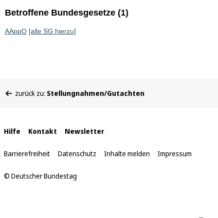
Betroffene Bundesgesetze (1)
AAppO
[alle SG hierzu]
Sie
zurück zu:
Stellungnahmen/Gutachten
befinden
sich
hier:
Interne
Hilfe
Kontakt
Newsletter
Links
Barrierefreiheit
Datenschutz
Inhalte melden
Impressum
© Deutscher Bundestag