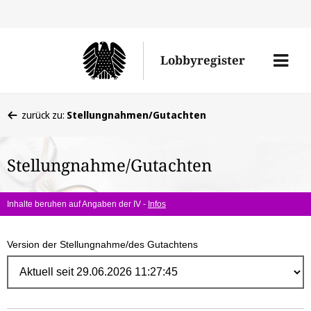
Direk
zum
Men
Lobbyregister
Inhal
öffne
Sie
zurück zu:
Stellungnahmen/Gutachten
befinden
sich
Stellungnahme/Gutachten
hier:
Inhalte beruhen auf Angaben der IV -
Infos
Version der Stellungnahme/des Gutachtens