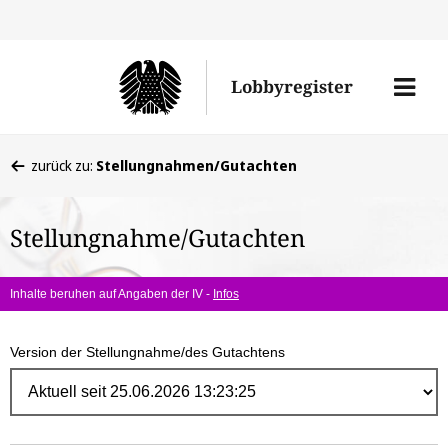
Direk
zum
Men
Lobbyregister
Inhal
öffne
Sie
zurück zu:
Stellungnahmen/Gutachten
befinden
sich
Stellungnahme/Gutachten
hier:
Inhalte beruhen auf Angaben der IV -
Infos
Version der Stellungnahme/des Gutachtens