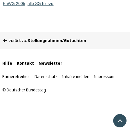
EnWG 2005
[alle SG hierzu]
Sie
zurück zu:
Stellungnahmen/Gutachten
befinden
sich
hier:
Interne
Hilfe
Kontakt
Newsletter
Links
Barrierefreiheit
Datenschutz
Inhalte melden
Impressum
© Deutscher Bundestag
Nach