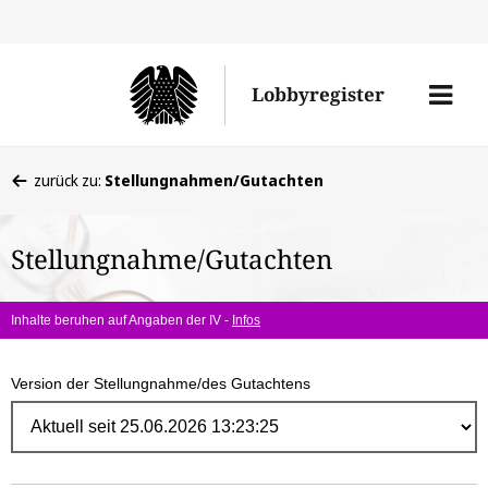
Direk
zum
Men
Lobbyregister
Inhal
öffne
Sie
zurück zu:
Stellungnahmen/Gutachten
befinden
sich
Stellungnahme/Gutachten
hier:
Inhalte beruhen auf Angaben der IV -
Infos
Version der Stellungnahme/des Gutachtens