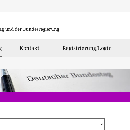
Direkt
zum
ag und der Bundesregierung
Inhalt
ausgewählt
g
Kontakt
Registrierung/Login