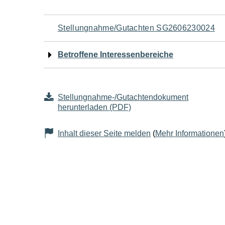
Navigation
Stellungnahme/Gutachten SG2606230024
für
Betroffene Interessenbereiche
den
Seiteninhalt
Stellungnahme-/Gutachtendokument
herunterladen (PDF)
Inhalt dieser Seite melden
(
Mehr Informationen