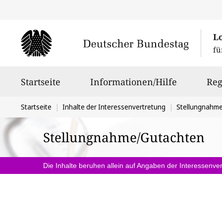
L
fü
Hauptnavigation
Startseite
Informationen/Hilfe
Reg
Sie
Startseite
Inhalte der Interessenvertretung
Stellungnahm
befinden
Stellungnahme/Gutachten
sich
hier:
Die Inhalte beruhen allein auf Angaben der Interessenver