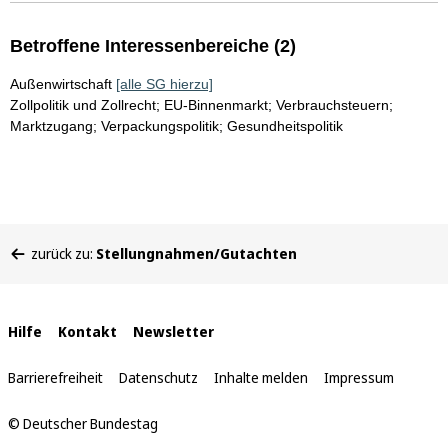
Betroffene Interessenbereiche (2)
Außenwirtschaft
[alle SG hierzu]
Zollpolitik und Zollrecht; EU-Binnenmarkt; Verbrauchsteuern;
Marktzugang; Verpackungspolitik; Gesundheitspolitik
Sie
zurück zu:
Stellungnahmen/Gutachten
befinden
sich
hier:
Interne
Hilfe
Kontakt
Newsletter
Links
Barrierefreiheit
Datenschutz
Inhalte melden
Impressum
© Deutscher Bundestag