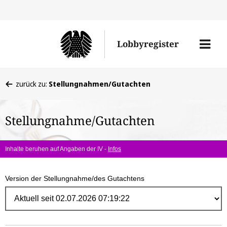
Direk
zum
Men
Lobbyregister
Inhal
öffne
Sie
zurück zu:
Stellungnahmen/Gutachten
befinden
sich
Stellungnahme/Gutachten
hier:
Inhalte beruhen auf Angaben der IV -
Infos
Version der Stellungnahme/des Gutachtens