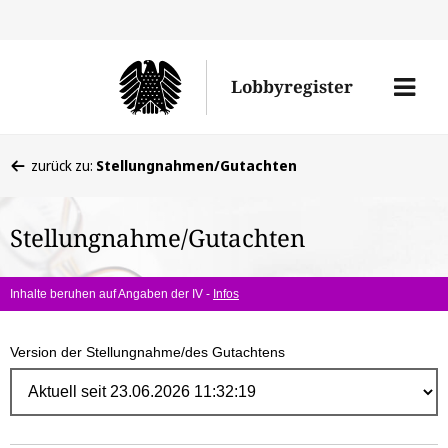
Direk
zum
Men
Lobbyregister
Inhal
öffne
Sie
zurück zu:
Stellungnahmen/Gutachten
befinden
sich
Stellungnahme/Gutachten
hier:
Inhalte beruhen auf Angaben der IV -
Infos
Version der Stellungnahme/des Gutachtens