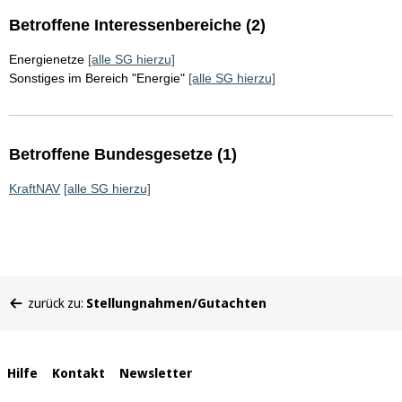
Betroffene Interessenbereiche (2)
Energienetze
[alle SG hierzu]
Sonstiges im Bereich "Energie"
[alle SG hierzu]
Betroffene Bundesgesetze (1)
KraftNAV
[alle SG hierzu]
Sie
zurück zu:
Stellungnahmen/Gutachten
befinden
sich
hier:
Interne
Hilfe
Kontakt
Newsletter