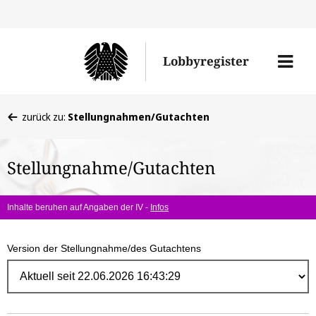
Direk
zum
Men
Lobbyregister
Inhal
öffne
Sie
zurück zu:
Stellungnahmen/Gutachten
befinden
sich
Stellungnahme/Gutachten
hier:
Inhalte beruhen auf Angaben der IV -
Infos
Version der Stellungnahme/des Gutachtens