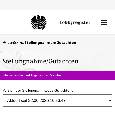
Direk
zum
Men
Lobbyregister
Inhal
öffne
Sie
zurück zu:
Stellungnahmen/Gutachten
befinden
sich
Stellungnahme/Gutachten
hier:
Inhalte beruhen auf Angaben der IV -
Infos
Version der Stellungnahme/des Gutachtens