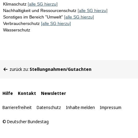
Klimaschutz
[alle SG hierzu]
Nachhaltigkeit und Ressourcenschutz
[alle SG hierzu]
Sonstiges im Bereich "Umwelt"
[alle SG hierzu]
Verbraucherschutz
[alle SG hierzu]
Wasserschutz
Sie
zurück zu:
Stellungnahmen/Gutachten
befinden
sich
hier:
Interne
Hilfe
Kontakt
Newsletter
Links
Barrierefreiheit
Datenschutz
Inhalte melden
Impressum
© Deutscher Bundestag