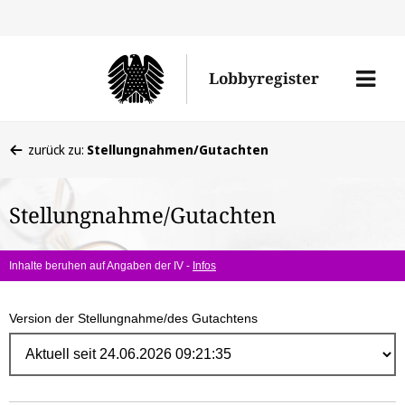
Direk
zum
Men
Lobbyregister
Inhal
öffne
Sie
zurück zu:
Stellungnahmen/Gutachten
befinden
sich
Stellungnahme/Gutachten
hier:
Inhalte beruhen auf Angaben der IV -
Infos
Version der Stellungnahme/des Gutachtens