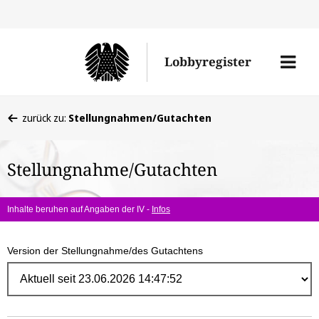
Direk
zum
Men
Lobbyregister
Inhal
öffne
Sie
zurück zu:
Stellungnahmen/Gutachten
befinden
sich
Stellungnahme/Gutachten
hier:
Inhalte beruhen auf Angaben der IV -
Infos
Version der Stellungnahme/des Gutachtens