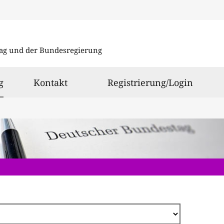
Direkt
zum
ag und der Bundesregierung
Inhalt
ausgewählt
g
Kontakt
Registrierung/Login