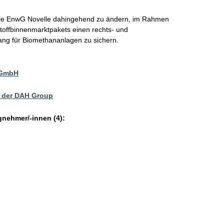
, die EnwG Novelle dahingehend zu ändern, im Rahmen
offbinnenmarktpakets einen rechts- und
gang für Biomethananlagen zu sichern.
 GmbH
 der DAH Group
gnehmer/-innen (4):