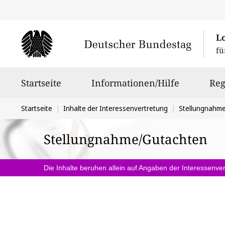
L
fü
Hauptnavigation
Startseite
Informationen/Hilfe
Reg
Sie
Startseite
Inhalte der Interessenvertretung
Stellungnahm
befinden
Stellungnahme/Gutachten
sich
hier:
Die Inhalte beruhen allein auf Angaben der Interessenver