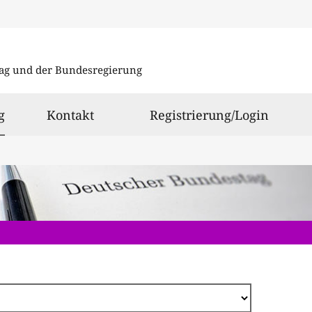
Direkt
zum
ag und der Bundesregierung
Inhalt
ausgewählt
g
Kontakt
Registrierung/Login