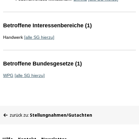
Betroffene Interessenbereiche (1)
Handwerk
[alle SG hierzu]
Betroffene Bundesgesetze (1)
WPG
[alle SG hierzu]
Sie
zurück zu:
Stellungnahmen/Gutachten
befinden
sich
hier: