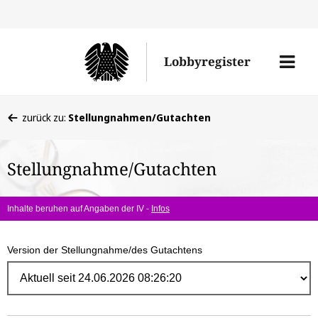
Direk
zum
Men
Lobbyregister
Inhal
öffne
Sie
zurück zu:
Stellungnahmen/Gutachten
befinden
sich
Stellungnahme/Gutachten
hier:
Inhalte beruhen auf Angaben der IV -
Infos
Version der Stellungnahme/des Gutachtens