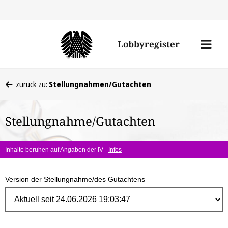
Direk
zum
Men
Lobbyregister
Inhal
öffne
Sie
zurück zu:
Stellungnahmen/Gutachten
befinden
sich
Stellungnahme/Gutachten
hier:
Inhalte beruhen auf Angaben der IV -
Infos
Version der Stellungnahme/des Gutachtens