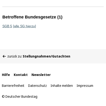
Betroffene Bundesgesetze (1)
SGB 5
[alle SG hierzu]
Sie
zurück zu:
Stellungnahmen/Gutachten
befinden
sich
hier:
Interne
Hilfe
Kontakt
Newsletter
Links
Barrierefreiheit
Datenschutz
Inhalte melden
Impressum
© Deutscher Bundestag