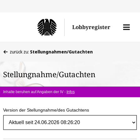
Direk
zum
Men
Lobbyregister
Inhal
öffne
Sie
zurück zu:
Stellungnahmen/Gutachten
befinden
sich
Stellungnahme/Gutachten
hier:
Inhalte beruhen auf Angaben der IV -
Infos
Version der Stellungnahme/des Gutachtens