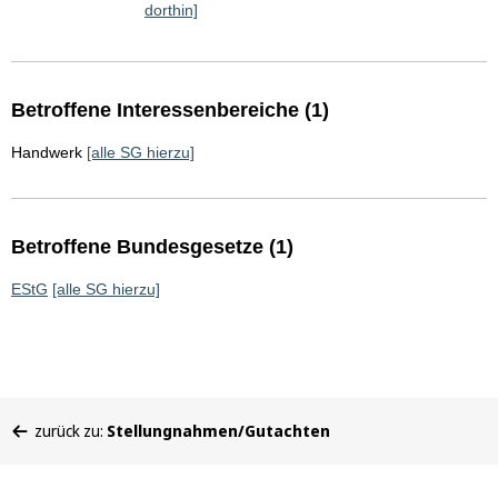
dorthin]
Betroffene Interessenbereiche (1)
Handwerk
[alle SG hierzu]
Betroffene Bundesgesetze (1)
EStG
[alle SG hierzu]
Sie
zurück zu:
Stellungnahmen/Gutachten
befinden
sich