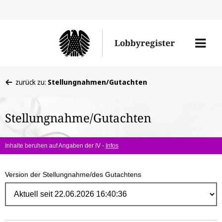
Direk
zum
Men
Lobbyregister
Inhal
öffne
Sie
zurück zu:
Stellungnahmen/Gutachten
befinden
sich
Stellungnahme/Gutachten
hier:
Inhalte beruhen auf Angaben der IV -
Infos
Version der Stellungnahme/des Gutachtens