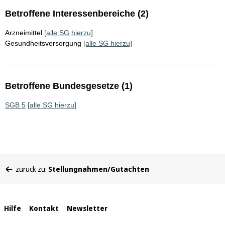
Betroffene Interessenbereiche (2)
Arzneimittel
[alle SG hierzu]
Gesundheitsversorgung
[alle SG hierzu]
Betroffene Bundesgesetze (1)
SGB 5
[alle SG hierzu]
Sie
zurück zu:
Stellungnahmen/Gutachten
befinden
sich
hier:
Interne
Hilfe
Kontakt
Newsletter