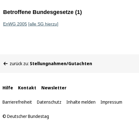
Betroffene Bundesgesetze (1)
EnWG 2005
[alle SG hierzu]
Sie
zurück zu:
Stellungnahmen/Gutachten
befinden
sich
hier:
Interne
Hilfe
Kontakt
Newsletter
Links
Barrierefreiheit
Datenschutz
Inhalte melden
Impressum
© Deutscher Bundestag