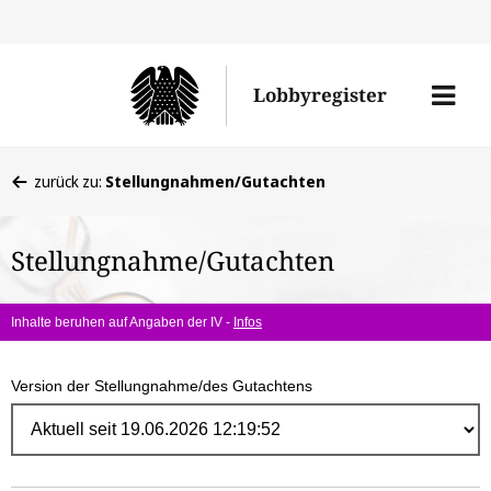
Direk
zum
Men
Lobbyregister
Inhal
öffne
Sie
zurück zu:
Stellungnahmen/Gutachten
befinden
sich
Stellungnahme/Gutachten
hier:
Inhalte beruhen auf Angaben der IV -
Infos
Version der Stellungnahme/des Gutachtens