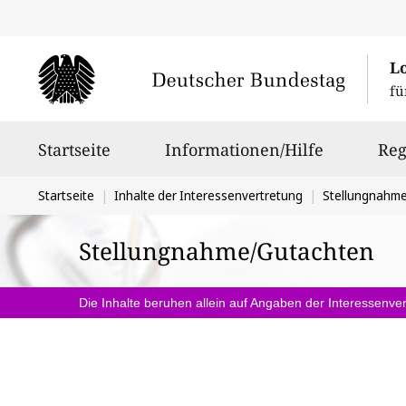
L
fü
Hauptnavigation
Startseite
Informationen/Hilfe
Reg
Sie
Startseite
Inhalte der Interessenvertretung
Stellungnahm
befinden
Stellungnahme/Gutachten
sich
hier:
Die Inhalte beruhen allein auf Angaben der Interessenver