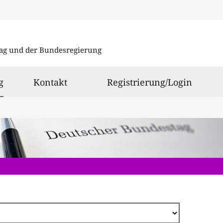
Direkt
zum
ag und der Bundesregierung
Inhalt
ausgewählt
g
Kontakt
Registrierung/Login