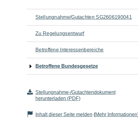
Navigation
Stellungnahme/Gutachten SG2606190041
für
Zu Regelungsentwurf
den
Betroffene Interessenbereiche
Seiteninhalt
Betroffene Bundesgesetze
Stellungnahme-/Gutachtendokument
herunterladen (PDF)
Inhalt dieser Seite melden
(
Mehr Informationen