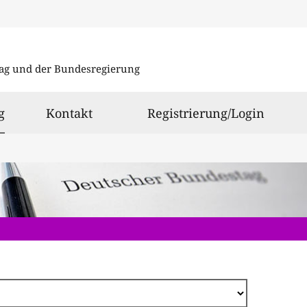
Direkt
zum
ag und der Bundesregierung
Inhalt
ausgewählt
g
Kontakt
Registrierung/Login