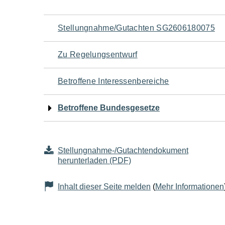
Navigation
Stellungnahme/Gutachten SG2606180075
für
Zu Regelungsentwurf
den
Betroffene Interessenbereiche
Seiteninhalt
Betroffene Bundesgesetze
Stellungnahme-/Gutachtendokument
herunterladen (PDF)
Inhalt dieser Seite melden
(
Mehr Informationen