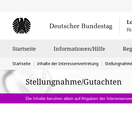
L
fü
Hauptnavigation
Startseite
Informationen/Hilfe
Reg
Sie
Startseite
Inhalte der Interessenvertretung
Stellungnahm
befinden
Stellungnahme/Gutachten
sich
hier:
Die Inhalte beruhen allein auf Angaben der Interessenver